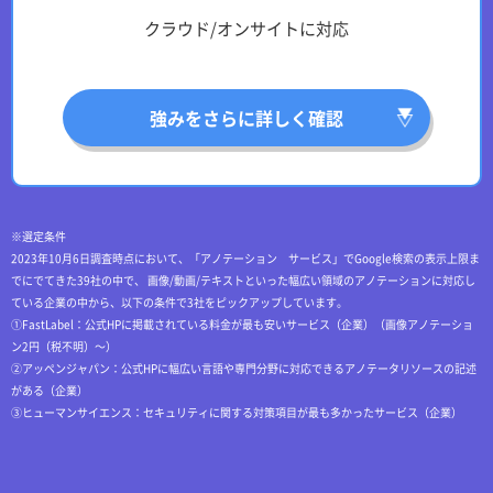
クラウド/オンサイトに対応
強みをさらに詳しく確認
※選定条件
2023年10月6日調査時点において、「アノテーション サービス」でGoogle検索の表示上限ま
でにでてきた39社の中で、 画像/動画/テキストといった幅広い領域のアノテーションに対応し
ている企業の中から、以下の条件で3社をピックアップしています。
①FastLabel：公式HPに掲載されている料金が最も安いサービス（企業）（画像アノテーショ
ン2円（税不明）～）
②アッペンジャパン：公式HPに幅広い言語や専門分野に対応できるアノテータリソースの記述
がある（企業）
③ヒューマンサイエンス：セキュリティに関する対策項目が最も多かったサービス（企業）