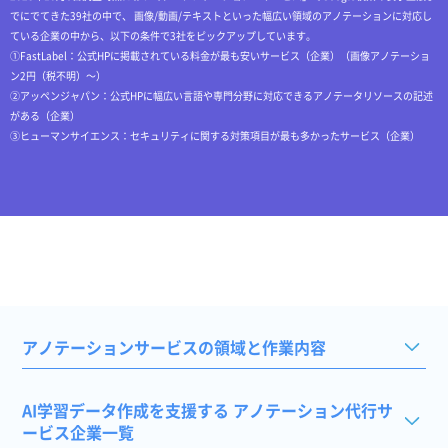
でにでてきた39社の中で、 画像/動画/テキストといった幅広い領域のアノテーションに対応し
ている企業の中から、以下の条件で3社をピックアップしています。
①FastLabel：公式HPに掲載されている料金が最も安いサービス（企業）（画像アノテーショ
ン2円（税不明）～）
②アッペンジャパン：公式HPに幅広い言語や専門分野に対応できるアノテータリソースの記述
がある（企業）
③ヒューマンサイエンス：セキュリティに関する対策項目が最も多かったサービス（企業）
アノテーションサービスの領域と作業内容
AI学習データ作成を支援する アノテーション代行サ
ービス企業一覧