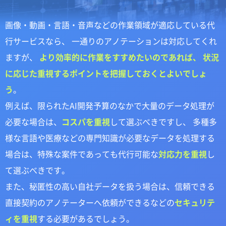
画像・動画・言語・音声などの作業領域が適応している代
行サービスなら、 一通りのアノテーションは対応してくれ
ますが、
より効率的に作業をすすめたいのであれば、 状況
に応じた重視するポイントを把握しておくとよいでしょ
う
。
例えば、限られたAI開発予算のなかで大量のデータ処理が
必要な場合は、
コスパを重視
して選ぶべきですし、 多種多
様な言語や医療などの専門知識が必要なデータを処理する
場合は、特殊な案件であっても代行可能な
対応力を重視
し
て選ぶべきです。
また、秘匿性の高い自社データを扱う場合は、信頼できる
直接契約のアノテーターへ依頼ができるなどの
セキュリテ
ィを重視
する必要があるでしょう。