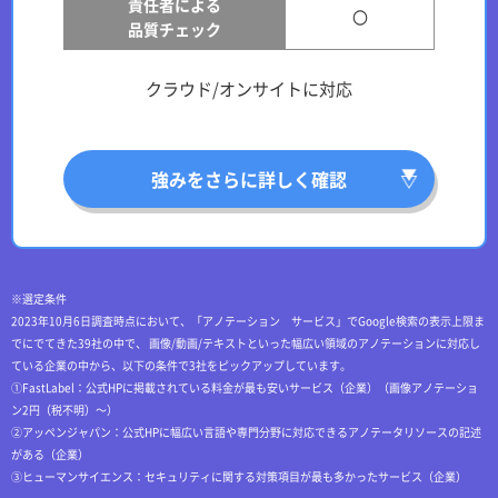
責任者による
〇
品質チェック
クラウド/オンサイトに対応
強みをさらに詳しく確認
※選定条件
2023年10月6日調査時点において、「アノテーション サービス」でGoogle検索の表示上限ま
でにでてきた39社の中で、 画像/動画/テキストといった幅広い領域のアノテーションに対応し
ている企業の中から、以下の条件で3社をピックアップしています。
①FastLabel：公式HPに掲載されている料金が最も安いサービス（企業）（画像アノテーショ
ン2円（税不明）～）
②アッペンジャパン：公式HPに幅広い言語や専門分野に対応できるアノテータリソースの記述
がある（企業）
③ヒューマンサイエンス：セキュリティに関する対策項目が最も多かったサービス（企業）