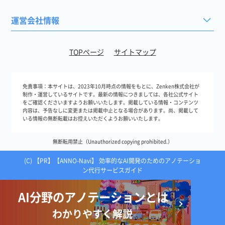
運営会社情報
TOPページ
サイトマップ
免責事項：
本サイトは、2023年10月時点の情報をもとに、Zenken株式会社が
制作・運営しているサイトです。最新の情報につきましては、各社公式サイト
をご確認くださいますようお願いいたします。掲載している情報・コンテンツ
内容は、予告なしに変更または掲載中止となる場合があります。尚、掲載して
いる情報の無断転載はお控えいただくようお願いいたします。
無断転用禁止（Unauthorized copying prohibited.）
(C)
【ANNO-Navi】 効率的なAI開発のためのアノテーショ
ン代行サービスガイド
AI分野のアノテーションとは
わかりやすく解説