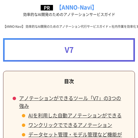
【ANNO-Navi】
効率的なAI開発のためのアノテーションサービスガイド
【ANNO-Navi】 効率的なAI開発のためのアノテーション代行サービスガイド
»
社内作業を効率化
V7
アノテーションができるツール「V7」の3つの
強み
AIを利用した自動アノテーションができる
ワンクリックでできるアノテーション
データセット管理・モデル管理など機能が