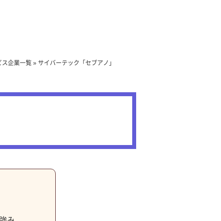
ビス企業一覧
»
サイバーテック「セブアノ」
強み